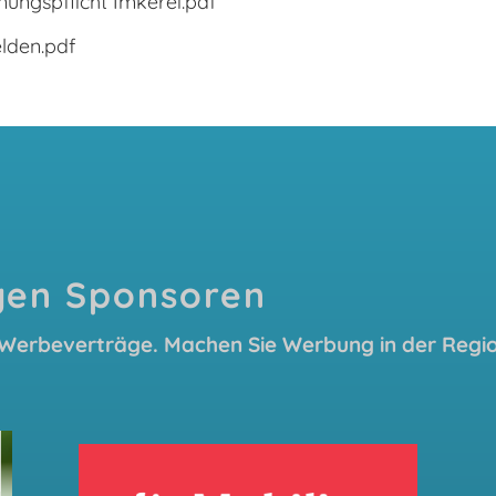
ungspflicht Imkerei.pdf
lden.pdf
igen Sponsoren
 Werbeverträge. Machen Sie Werbung in der Regio