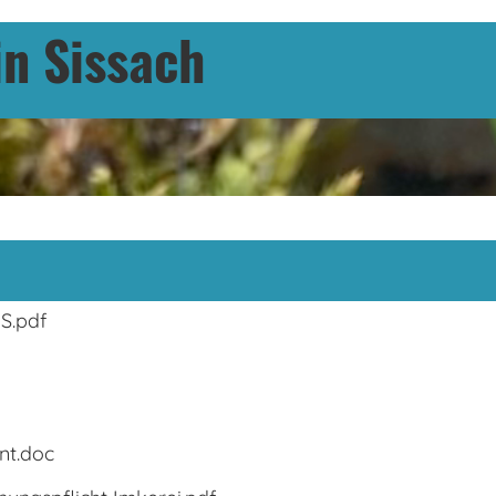
n Sissach
S.pdf
nt.doc