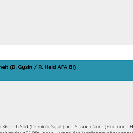
t (D. Gysin / R. Held AFA BI)
n Sissach Süd (Dominik Gysin) und Sissach Nord (Raymond H