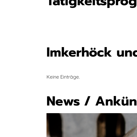
Tätigkeitspro
Imkerhöck un
Keine Einträge.
News / Ankü