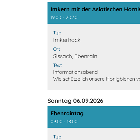
Imkern mit der Asiatischen Horni
19:00 - 20:30
Typ
Imkerhock
Ort
Sissach, Ebenrain
Text
Informationsabend
Wie schütze ich unsere Honigbienen vo
Sonntag 06.09.2026
Ebenraintag
09:00 - 18:00
Typ