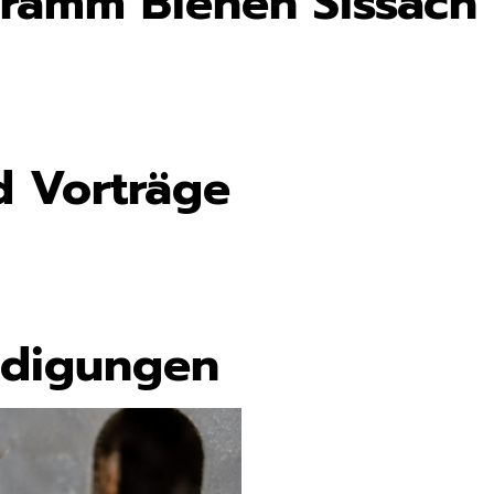
gramm Bienen Sissach
d Vorträge
ndigungen