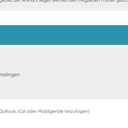
biet der AFA Bi's liegen werden den Mitgliedern näher gebra
malingen
 Outlook, iCal oder Mobilgeräte hinzufügen)